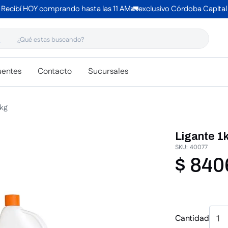
Recibí HOY comprando hasta las 11 AM🚛exclusivo Córdoba Capital
 estas buscando?
uentes
Contacto
Sucursales
1kg
Ligante 1
SKU
:
40077
$
840
Cantidad
1