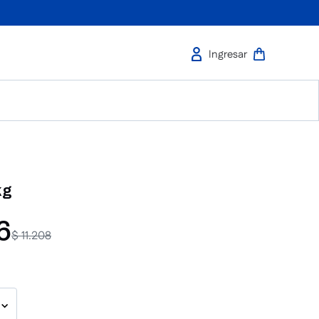
kg
6
$
11
.
208