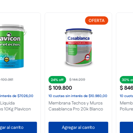
OFERTA
9
$
12
.
087
$
30%
15%
$
8461
$
144
.
000
de
$10.980,00
10
cuotas
sin interés
de
$847,00
10
cuotas
sin i
s y Muros
Membrana en Pasta
Membrana e
20k Blanco
Poliuretano Casaseca 1K Teja
Poliuretano C
Blanco
carrito
Agregar al carrito
Agrega