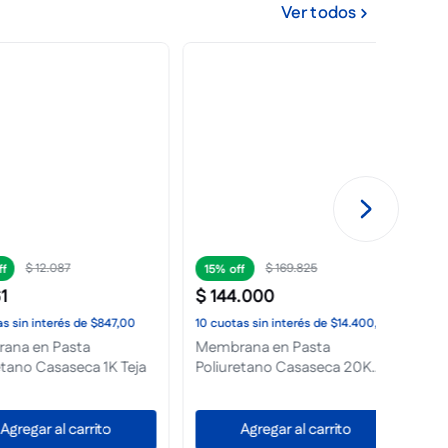
Ver todos
169
.
825
$
37
.
975
30%
30%
$
26
.
582
$
86
.
4
nterés
de
$14.400,00
10
cuotas
sin interés
de
$2659,00
10
cuota
n Pasta
Membrana en Pasta
Membra
asaseca 20K
Poliuretano Casaseca 4K
Face 20
Cemento
r al carrito
Agregar al carrito
A