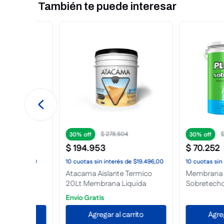
También te puede interesar
$
100
.
361
$
144
.
20
30%
24%
$
70
.
252
$
109
.
800
9.496,00
10
cuotas
sin interés
de
$7026,00
10
cuotas
sin interés
mico
Membrana Liquida
Membrana Techo
da
Sobretechos 10Kg Plavicon
Casablanca Pro 
to
Agregar al carrito
Agregar al 