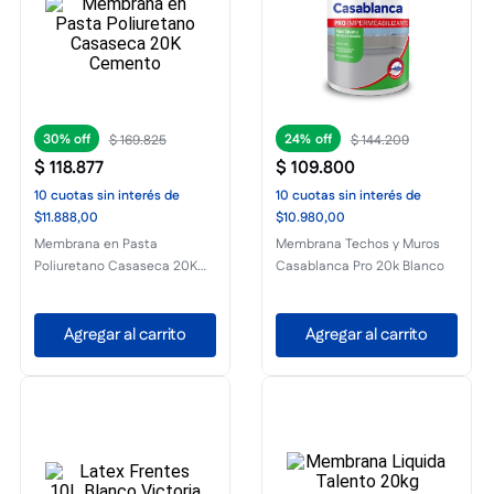
30%
24%
$
169
.
825
$
144
.
209
$
118
.
877
$
109
.
800
10
cuotas
sin interés
de
10
cuotas
sin interés
de
$11.888,00
$10.980,00
Membrana en Pasta
Membrana Techos y Muros
Poliuretano Casaseca 20K
Casablanca Pro 20k Blanco
Cemento
Agregar al carrito
Agregar al carrito