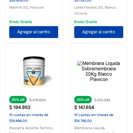
$28.608,00
$21.130,00
Atermik 20L Plavicon
Latex Frentes 20L Blanco
Victoria
Envio Gratis
Envio Gratis
Agregar al carrito
Agregar al carrito
30%
30%
$
278
.
504
$
210
.
934
$
194
.
953
$
147
.
654
10
cuotas
sin interés
de
10
cuotas
sin interés
de
$19.496,00
$14.766,00
Atacama Aislante Termico
Membrana Liquida