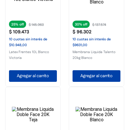
25%
30%
$
145
.
963
$
137
.
574
$
109
.
473
$
96
.
302
10
cuotas
sin interés
de
10
cuotas
sin interés
de
$10.948,00
$9631,00
Latex Frentes 10L Blanco
Membrana Liquida Talento
Victoria
20kg Blanco
Agregar al carrito
Agregar al carrito