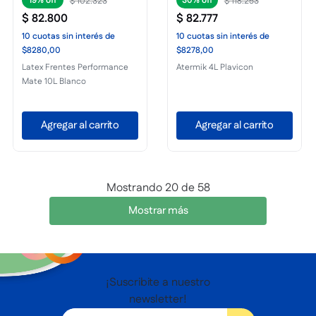
19%
30%
$
102
.
323
$
118
.
253
$
82
.
800
$
82
.
777
10
cuotas
sin interés
de
10
cuotas
sin interés
de
$8280,00
$8278,00
Latex Frentes Performance
Atermik 4L Plavicon
Mate 10L Blanco
Agregar al carrito
Agregar al carrito
Mostrando
20 de 58
Mostrar más
¡Suscribite a nuestro
newsletter!