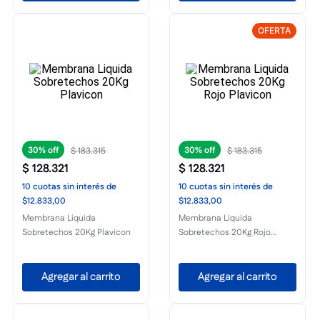
OFERTA
30%
30%
$
183
.
315
$
183
.
315
$
128
.
321
$
128
.
321
10
cuotas
sin interés
de
10
cuotas
sin interés
de
$12.833,00
$12.833,00
Membrana Liquida
Membrana Liquida
Sobretechos 20Kg Plavicon
Sobretechos 20Kg Rojo
Plavicon
Agregar al carrito
Agregar al carrito