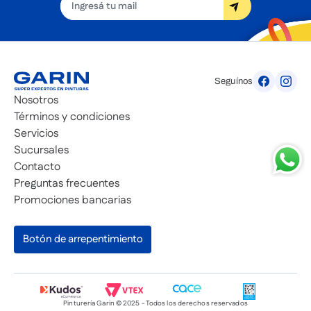
Seguínos
Nosotros
Términos y condiciones
Servicios
Sucursales
Contacto
Preguntas frecuentes
Promociones bancarias
Botón de arrepentimiento
Pinturería Garin © 2025 - Todos los derechos reservados