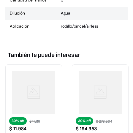
Cantidad de manos
3
Dilución
Agua
Aplicación
rodillo/pincel/airless
También te puede interesar
30%
30%
$
17
.
119
$
278
.
504
$
11
.
984
$
194
.
953