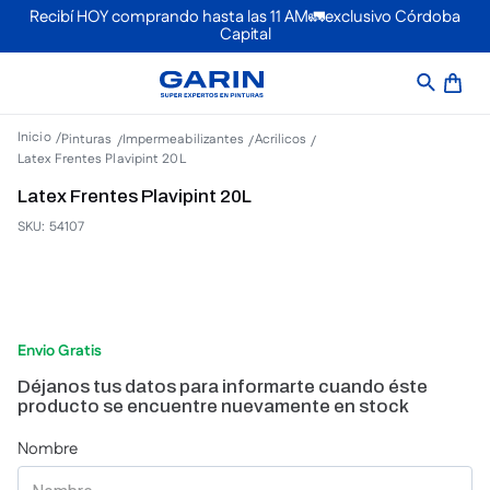
Recibí HOY comprando hasta las 11 AM🚛exclusivo Córdoba
Capital
Pinturas
Impermeabilizantes
Acrilicos
Latex Frentes Plavipint 20L
Latex Frentes Plavipint 20L
SKU
:
54107
Envio Gratis