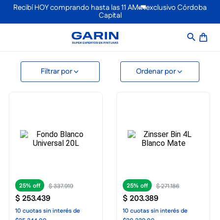
Recibí HOY comprando hasta las 11 AM🚛exclusivo Córdoba
Capital
Ordenar por
25%
25%
$
337
.
919
$
271
.
186
$
253
.
439
$
203
.
389
10
cuotas
sin interés
de
10
cuotas
sin interés
de