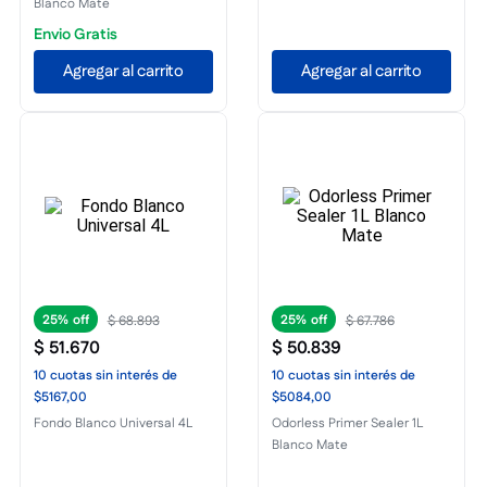
Blanco Mate
Envio Gratis
Agregar al carrito
Agregar al carrito
25%
25%
$
68
.
893
$
67
.
786
$
51
.
670
$
50
.
839
10
cuotas
sin interés
de
10
cuotas
sin interés
de
$5167,00
$5084,00
Fondo Blanco Universal 4L
Odorless Primer Sealer 1L
Blanco Mate