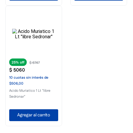
25%
$
6747
$
5060
10
cuotas
sin interés
de
$506,00
Acido Muriatico 1 Lt "libre
Sedronar"
Agregar al carrito