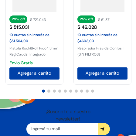
29%
25%
$
721
.
043
$
61
.
371
$
515
.
031
$
46
.
028
10
cuotas
sin interés
de
10
cuotas
sin interés
de
$51.504,00
$4603,00
Pistola Rock&Roll Pico 1.3mm
Respirador Fravida Confos II
Reg Caudal Integrado
(SIN FILTROS)
Envio Gratis
Agregar al carrito
Agregar al carrito
¡Suscribite a nuestro
newsletter!