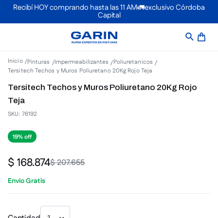
Recibí HOY comprando hasta las 11 AM🚛exclusivo Córdoba
Capital
Pinturas
Impermeabilizantes
Poliuretanicos
Tersitech Techos y Muros Poliuretano 20Kg Rojo Teja
Tersitech Techos y Muros Poliuretano 20Kg Rojo
Teja
SKU
:
76192
19%
$
168
.
874
$
207
.
655
Envio Gratis