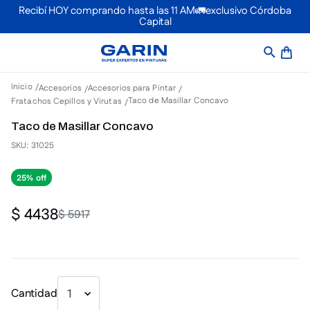
Recibí HOY comprando hasta las 11 AM🚛exclusivo Córdoba
Capital
Accesorios
Accesorios para Pintar
Taco de Masillar Concavo
Fratachos Cepillos y Virutas
Taco de Masillar Concavo
SKU
:
31025
25%
$
4438
$
5917
Cantidad
1