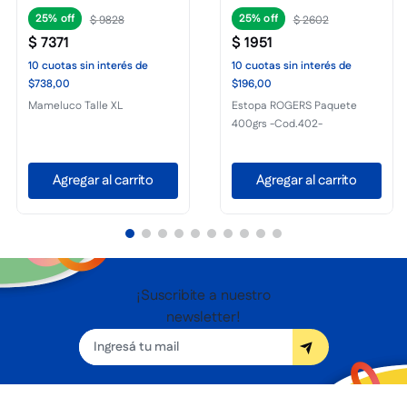
25%
25%
$
9828
$
2602
$
7371
$
1951
10
cuotas
sin interés
de
10
cuotas
sin interés
de
$738,00
$196,00
Mameluco Talle XL
Estopa ROGERS Paquete
400grs -Cod.402-
Agregar al carrito
Agregar al carrito
¡Suscribite a nuestro
newsletter!