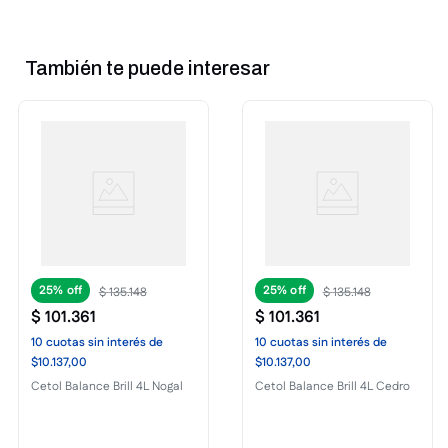
También te puede interesar
25%
25%
$
135
.
148
$
135
.
148
$
101
.
361
$
101
.
361
10
cuotas
sin interés
de
10
cuotas
sin interés
de
$10.137,00
$10.137,00
Cetol Balance Brill 4L Nogal
Cetol Balance Brill 4L Cedro