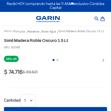
Recibí HOY comprando hasta las 11 AM🚛exclusivo Córdoba
Capital
Simil Madera Roble Oscuro 1.5 Lt
Pinturas
Maderas
Base Agua
Simil Madera Roble Oscuro 1.5 Lt
SKU
:
82088
25%
$
74
.
716
$
99
.
621
Cantidad
1