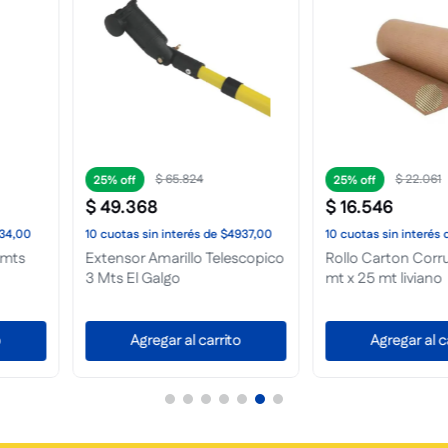
$
3710
$
25%
25%
$
2782
$
11
.
664
de
$1655,00
10
cuotas
sin interés
de
$279,00
10
cuotas
sin i
rugado 0.90
Cobertor Plastico 3 mt x 3
Extensor Az
o
mts Unid
Bambin
carrito
Agregar al carrito
Agrega