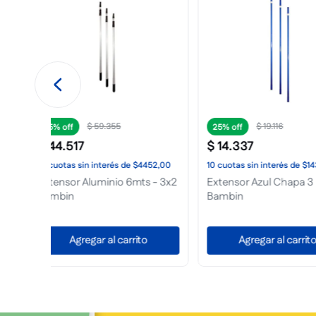
$
65
.
824
$
22
.
061
25%
25%
$
49
.
368
$
16
.
546
434,00
10
cuotas
sin interés
de
$4937,00
10
cuotas
sin interés
3 mts
Extensor Amarillo Telescopico
Rollo Carton Cor
3 Mts El Galgo
mt x 25 mt livian
to
Agregar al carrito
Agregar al 