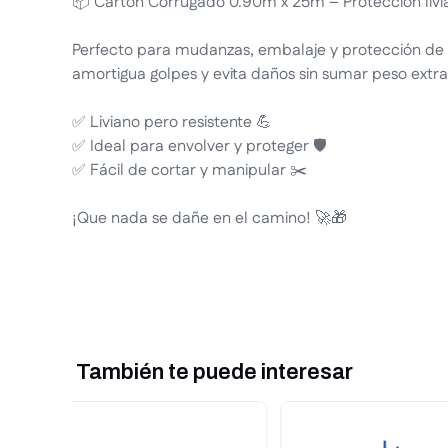
📦 Cartón Corrugado 0.90m x 25m – Protección livian
Perfecto para mudanzas, embalaje y protección de o
amortigua golpes y evita daños sin sumar peso extra
✅ Liviano pero resistente 💪
✅ Ideal para envolver y proteger 🛡️
✅ Fácil de cortar y manipular ✂️
¡Que nada se dañe en el camino! 🚀🎁
También te puede interesar