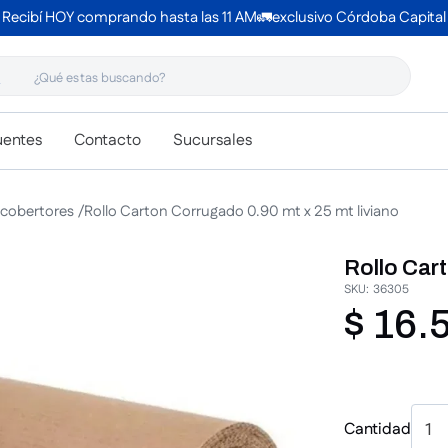
Recibí HOY comprando hasta las 11 AM🚛exclusivo Córdoba Capital
 estas buscando?
uentes
Contacto
Sucursales
 cobertores
Rollo Carton Corrugado 0.90 mt x 25 mt liviano
Rollo Cart
SKU
:
36305
$
16
.
Cantidad
1