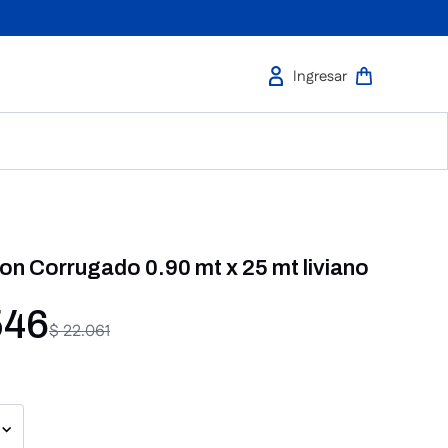
on Corrugado 0.90 mt x 25 mt liviano
546
$
22
.
061