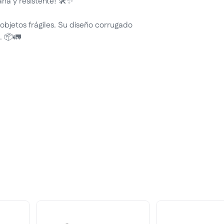
a y resistente! 🛠️✨
bjetos frágiles. Su diseño corrugado
. 📦🚛