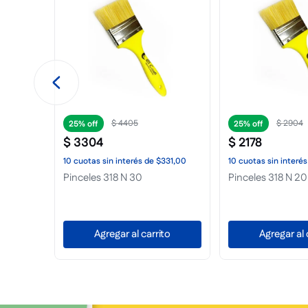
$
4405
$
2904
25%
25%
do
$
3304
$
2178
10
cuotas
sin interés
de
$331,00
10
cuotas
sin interés
Pinceles 318 N 30
Pinceles 318 N 20
Agregar al carrito
Agregar al 