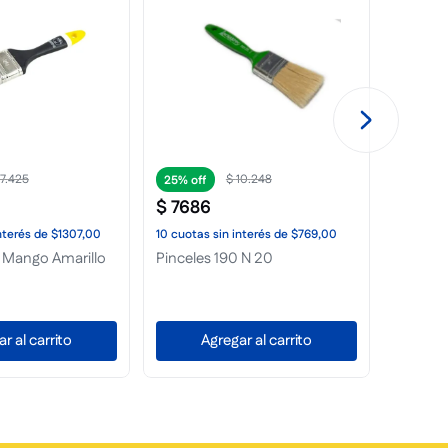
17
.
425
$
10
.
248
25%
25%
$
7686
$
555
nterés
de
$1307,00
10
cuotas
sin interés
de
$769,00
10
cuota
 Mango Amarillo
Pinceles 190 N 20
Pincele
r al carrito
Agregar al carrito
A