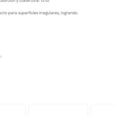
bsorción y cobertura! 🎨🐑
ecto para superficies irregulares, logrando
✨