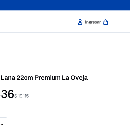
e Lana 22cm Premium La Oveja
336
$
19
.
115