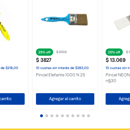
$
5103
$
25%
25%
$
3827
$
13
.
069
de
$218,00
10
cuotas
sin interés
de
$383,00
10
cuotas
sin i
Pincel Elefante 1000 N 25
Pincel NEON
n§30
carrito
Agregar al carrito
Agrega