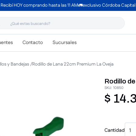
Recibí HOY comprando hasta las 11 AM🚛exclusivo Córdoba Capital
 estas buscando?
uentes
Contacto
Sucursales
llos y Bandejas
Rodillo de Lana 22cm Premium La Oveja
Rodillo d
SKU
:
10850
$
14
.
Cantidad
1