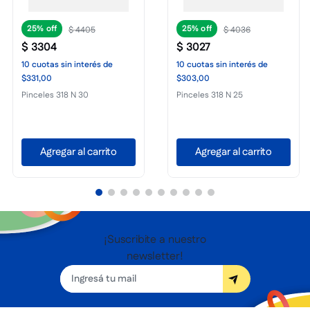
25%
25%
$
4405
$
4036
$
3304
$
3027
10
cuotas
sin interés
de
10
cuotas
sin interés
de
$331,00
$303,00
Pinceles 318 N 30
Pinceles 318 N 25
Agregar al carrito
Agregar al carrito
¡Suscribite a nuestro
newsletter!