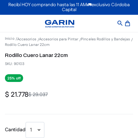
Recibí HOY comprando hasta las 11 AM🚛exclusivo Córdoba
Capital
Accesorios
Accesorios para Pintar
Pinceles Rodillos y Bandejas
Rodillo Cuero Lanar 22cm
Rodillo Cuero Lanar 22cm
SKU
:
90103
25%
$
21
.
778
$
29
.
037
Cantidad
1