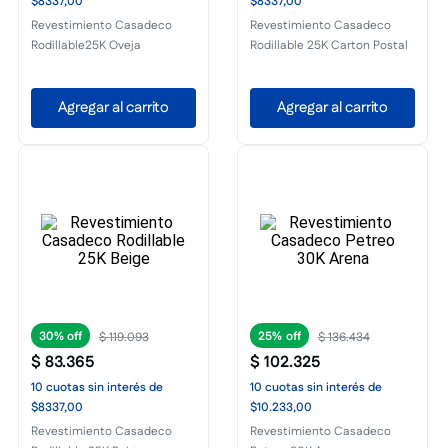
$8337,00
$8337,00
Revestimiento Casadeco
Revestimiento Casadeco
Rodillable25K Oveja
Rodillable 25K Carton Postal
Agregar al carrito
Agregar al carrito
30%
25%
$
119
.
093
$
136
.
434
$
83
.
365
$
102
.
325
10
cuotas
sin interés
de
10
cuotas
sin interés
de
$8337,00
$10.233,00
Revestimiento Casadeco
Revestimiento Casadeco