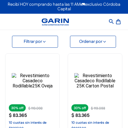
Recibí HOY comprando hasta las 11 AM🚛exclusivo Córdoba
Capital
Ordenar por
30%
30%
$
119
.
093
$
119
.
093
$
83
.
365
$
83
.
365
10
cuotas
sin interés
de
10
cuotas
sin interés
de