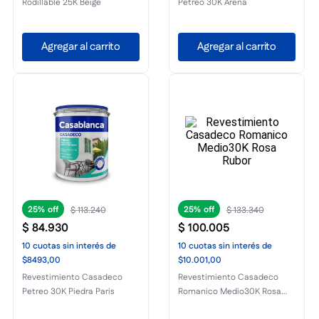
Rodillable 25K Beige
Petreo 30K Arena
Agregar al carrito
Agregar al carrito
25%
25%
$
113
.
240
$
133
.
340
$
84
.
930
$
100
.
005
10
cuotas
sin interés
de
10
cuotas
sin interés
de
$8493,00
$10.001,00
Revestimiento Casadeco
Revestimiento Casadeco
Petreo 30K Piedra Paris
Romanico Medio30K Rosa
Rubor