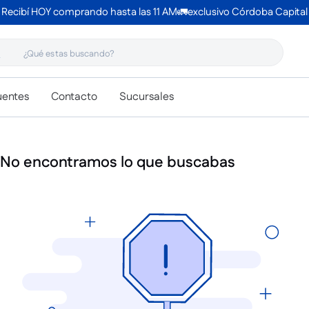
Recibí HOY comprando hasta las 11 AM🚛exclusivo Córdoba Capital
 estas buscando?
uentes
Contacto
Sucursales
No encontramos lo que buscabas