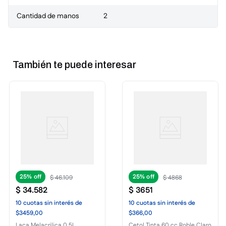
Cantidad de manos
2
También te puede interesar
25%
25%
$
46
.
109
$
4868
$
34
.
582
$
3651
10
cuotas
sin interés
de
10
cuotas
sin interés
de
$3459,00
$366,00
Laca Melacrilica 0,5L
Cetol Tinta 60 cc Roble Claro