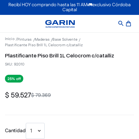
Recibí HOY comprando hasta las 11 AM🚛exclusivo Córdoba
Capital
Pinturas
Maderas
Base Solvente
Plastificante Piso Brill 1L Celocrom c/catalliz
Plastificante Piso Brill 1L Celocrom c/catalliz
SKU
:
92010
25%
$
59
.
527
$
79
.
369
Cantidad
1