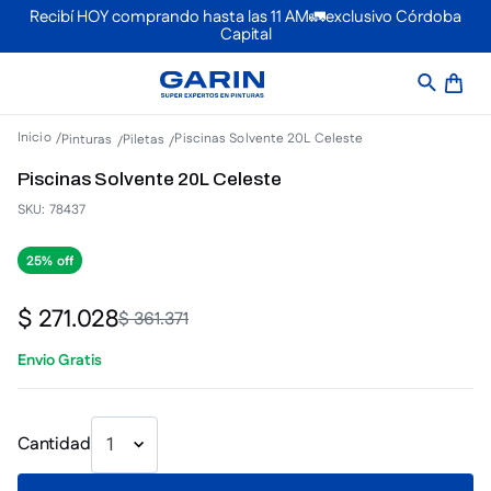
Recibí HOY comprando hasta las 11 AM🚛exclusivo Córdoba
Capital
Piscinas Solvente 20L Celeste
Pinturas
Piletas
Piscinas Solvente 20L Celeste
SKU
:
78437
25%
$
271
.
028
$
361
.
371
Envio Gratis
Cantidad
1