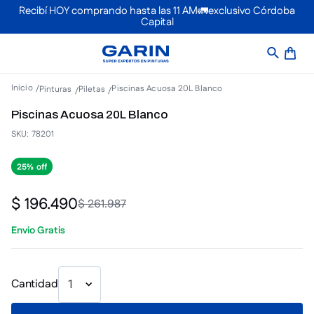
Recibí HOY comprando hasta las 11 AM🚛exclusivo Córdoba
Capital
Piscinas Acuosa 20L Blanco
Pinturas
Piletas
Piscinas Acuosa 20L Blanco
SKU
:
78201
25%
$
196
.
490
$
261
.
987
Envio Gratis
Cantidad
1