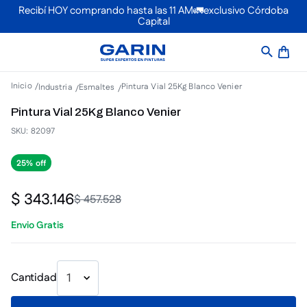
Recibí HOY comprando hasta las 11 AM🚛exclusivo Córdoba
Capital
Pintura Vial 25Kg Blanco Venier
Industria
Esmaltes
Pintura Vial 25Kg Blanco Venier
SKU
:
82097
25%
$
343
.
146
$
457
.
528
Envio Gratis
Cantidad
1