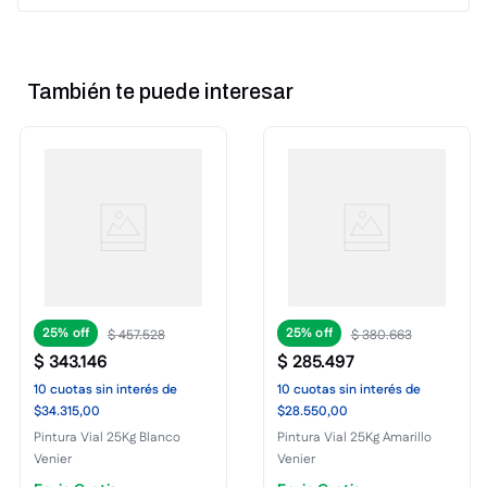
También te puede interesar
25%
25%
$
457
.
528
$
380
.
663
$
343
.
146
$
285
.
497
10
cuotas
sin interés
de
10
cuotas
sin interés
de
$34.315,00
$28.550,00
Pintura Vial 25Kg Blanco
Pintura Vial 25Kg Amarillo
Venier
Venier