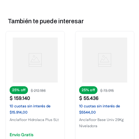
También te puede interesar
25%
25%
$
212
.
186
$
73
.
915
$
159
.
140
$
55
.
436
10
cuotas
sin interés
de
10
cuotas
sin interés
de
$15.914,00
$5544,00
Anclafloor Hidrolaca Plus 5Lt
Anclafloor Base Univ 29Kg
Niveladora
Envio Gratis