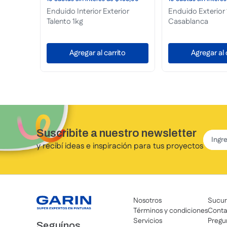
ior
Enduido Interior Exterior
Enduido Interior 4
Talento 4kg
to
Agregar al carrito
Agregar al 
Suscribite a nuestro newsletter
y recibí ideas e inspiración para tus proyectos
Nosotros
Sucur
Términos y condiciones
Conta
Servicios
Pregu
Seguínos