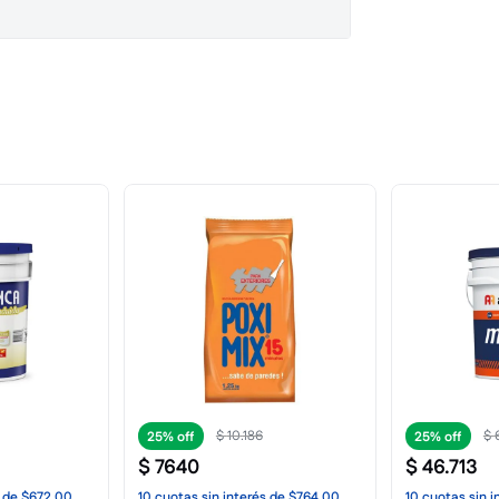
$
108
.
088
$
25%
25%
$
81
.
066
$
11
.
708
de
$1594,00
10
cuotas
sin interés
de
$8107,00
10
cuotas
sin i