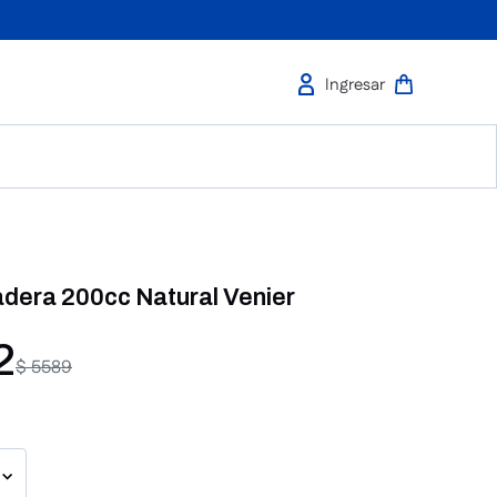
adera 200cc Natural Venier
2
$
5589