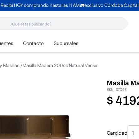
Recibí HOY comprando hasta las 11 AM🚛exclusivo Córdoba Capital
 estas buscando?
uentes
Contacto
Sucursales
y Masillas
Masilla Madera 200cc Natural Venier
Masilla M
SKU
:
37046
$
419
Cantidad
1