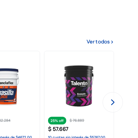
Ver todos
$
320
.
530
$
240
.
398
15
.
610
25%
Desmoldante para Maderas
$
492
20L
nterés
de
$1171,00
10
cuota