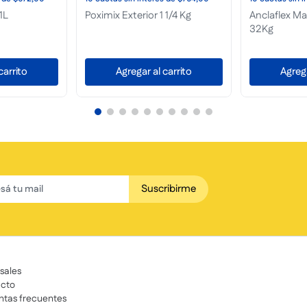
L Victoria
Enduido Exterior 20L
Masilla Plac
Casablanca
Casablanca
carrito
Agregar al carrito
Agrega
Suscribirme
sales
cto
ntas frecuentes