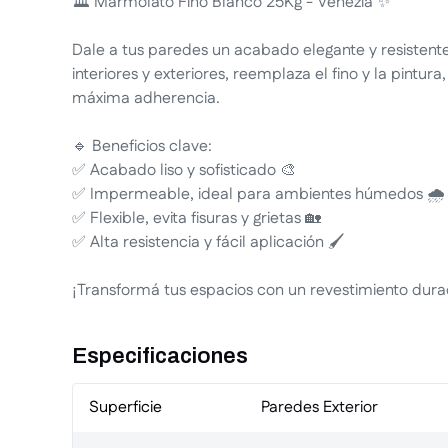
🏛️ Marmolato Fino Blanco 25Kg - Venezia ✨
Dale a tus paredes un acabado elegante y resistent
interiores y exteriores, reemplaza el fino y la pintur
máxima adherencia.
🔹 Beneficios clave:
✅ Acabado liso y sofisticado 🎨
✅ Impermeable, ideal para ambientes húmedos 🌧️
✅ Flexible, evita fisuras y grietas 🏡
✅ Alta resistencia y fácil aplicación 🖌️
¡Transformá tus espacios con un revestimiento dura
Especificaciones
Superficie
Paredes Exterior