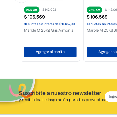
$
28
.
766
$
29
.
50
25%
25%
$
21
.
575
$
22
.
128
057,00
10
cuotas
sin interés
de
$2158,00
10
cuotas
sin interés
dillable
Terplast Revoq Acril Rodillable
Terplast Romano
5Kg Blanco
Marron Serrano
to
Agregar al carrito
Agregar al 
Suscribite a nuestro newsletter
y recibí ideas e inspiración para tus proyectos