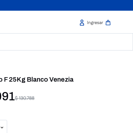
 F 25Kg Blanco Venezia
091
$
130
.
788