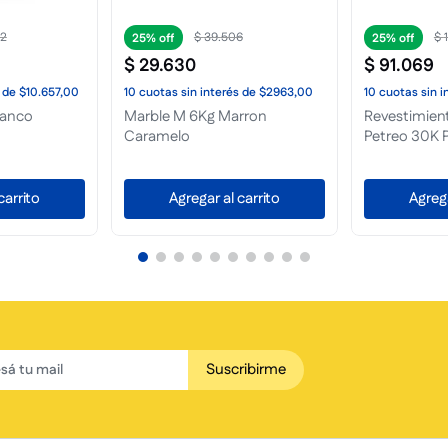
$
103
.
040
$
$
77
.
280
$
77
.
280
4
Terplast Romano M 30Kg Gris
Terplast Ro
Bruma
Verde Lique
de
$2213,00
 M 6Kg
No disponible
No d
carrito
Suscribirme