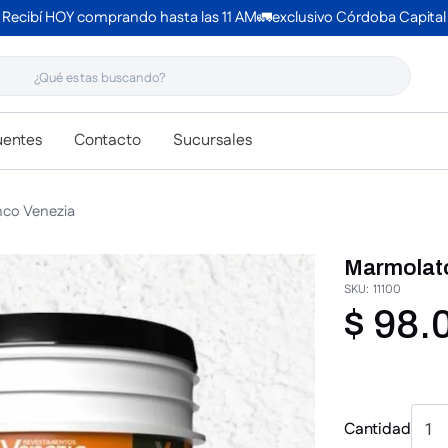
Recibí HOY comprando hasta las 11 AM🚛exclusivo Córdoba Capital
 estas buscando?
uentes
Contacto
Sucursales
nco Venezia
Marmolato
SKU
:
11100
$
98
.
Cantidad
1