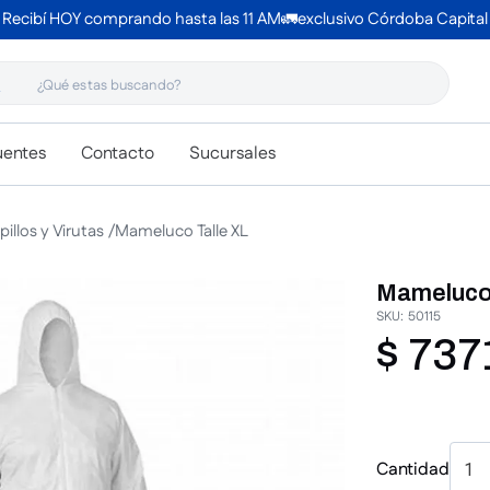
Recibí HOY comprando hasta las 11 AM🚛exclusivo Córdoba Capital
 estas buscando?
uentes
Contacto
Sucursales
illos y Virutas
Mameluco Talle XL
Mameluco 
SKU
:
50115
$
737
Cantidad
1