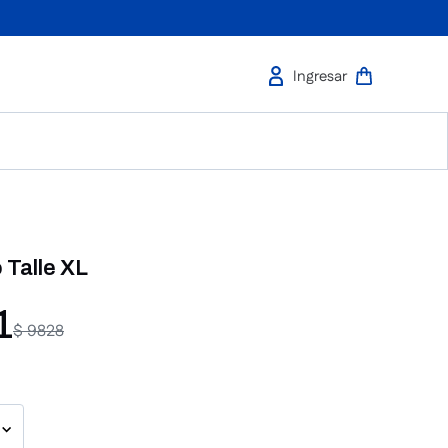
Talle XL
1
$
9828