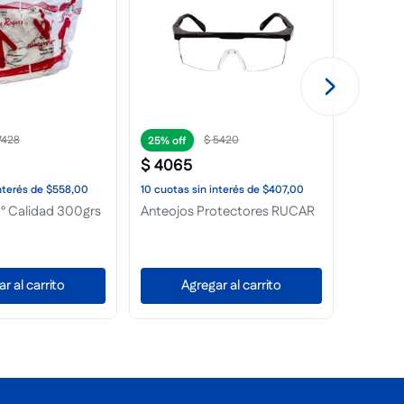
5521
$
3920
25%
25%
$
2940
$
7371
nterés
de
$415,00
10
cuotas
sin interés
de
$294,00
10
cuota
illar Grande
Goma de Masillar Mediana
Mameluc
r al carrito
Agregar al carrito
A