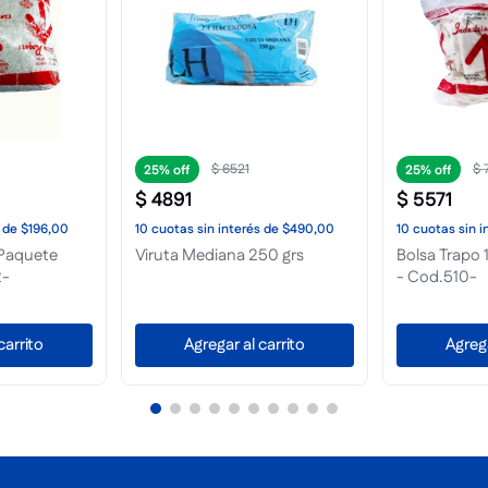
$
5917
$
25%
25%
$
4438
$
4141
de
$501,00
10
cuotas
sin interés
de
$444,00
10
cuotas
sin i
 Mediano
Taco de Masillar Concavo
Goma de Mas
carrito
Agregar al carrito
Agrega