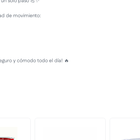
 un solo paso 💪✨
tad de movimiento:
eguro y cómodo todo el día! 🔥