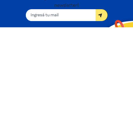
newsletter!
Seguínos
Nosotros
Términos y condiciones
Servicios
Sucursales
Contacto
Preguntas frecuentes
Promociones bancarias
Botón de arrepentimiento