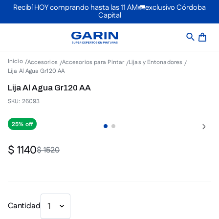
Recibí HOY comprando hasta las 11 AM🚛exclusivo Córdoba
Capital
Accesorios
Accesorios para Pintar
Lijas y Entonadores
Lija Al Agua Gr120 AA
Lija Al Agua Gr120 AA
SKU
:
26093
25%
$
1140
$
1520
Cantidad
1