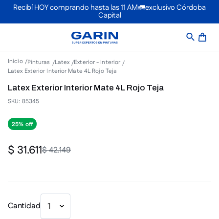
Recibí HOY comprando hasta las 11 AM🚛exclusivo Córdoba
Capital
Pinturas
Latex
Exterior - Interior
Latex Exterior Interior Mate 4L Rojo Teja
Latex Exterior Interior Mate 4L Rojo Teja
SKU
:
85345
25%
$
31
.
611
$
42
.
149
Cantidad
1