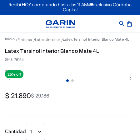
Recibí HOY comprando hasta las 11 AM🚛exclusivo Córdoba
Capital
Latex Tersinol Interior Blanco Mate 4L
Pinturas
Latex
Interior
Latex Tersinol Interior Blanco Mate 4L
SKU
:
76154
25%
$
21
.
890
$
29
.
186
Cantidad
1