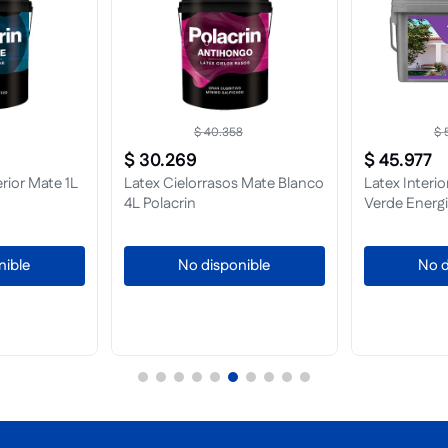
$
40
.
358
$
$
30
.
269
$
45
.
977
rior Mate 1L
Latex Cielorrasos Mate Blanco
Latex Interi
4L Polacrin
Verde Energ
nible
No disponible
No d