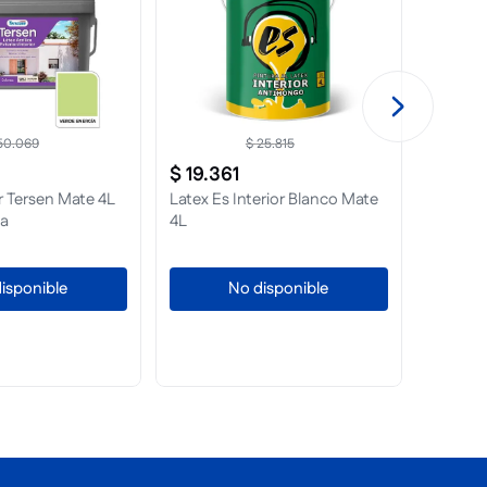
50
.
069
$
25
.
815
$
19
.
361
25%
or Tersen Mate 4L
Latex Es Interior Blanco Mate
$
15
.
6
ia
4L
10
cuota
Latex In
Mate 4L
isponible
No disponible
A