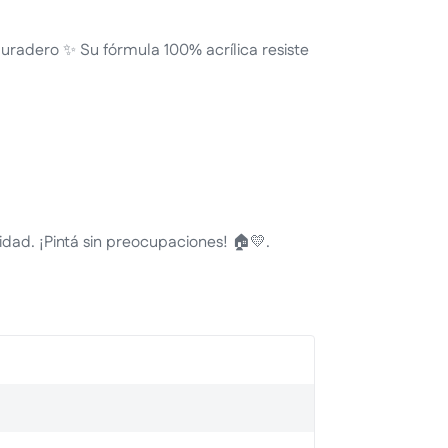
radero ✨ Su fórmula 100% acrílica resiste
idad. ¡Pintá sin preocupaciones! 🏠💛.