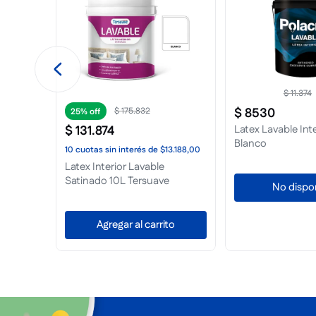
$
11
.
374
$
8530
$
175
.
832
25%
$
131
.
874
Latex Lavable Inte
Blanco
319,00
10
cuotas
sin interés
de
$13.188,00
ate 1L
Latex Interior Lavable
Satinado 10L Tersuave
No dispo
to
Agregar al carrito