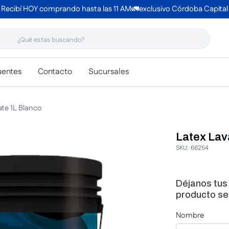
Recibí HOY comprando hasta las 11 AM🚛exclusivo Córdoba Capital
 estas buscando?
uentes
Contacto
Sucursales
ate 1L Blanco
Latex Lav
SKU
:
66254