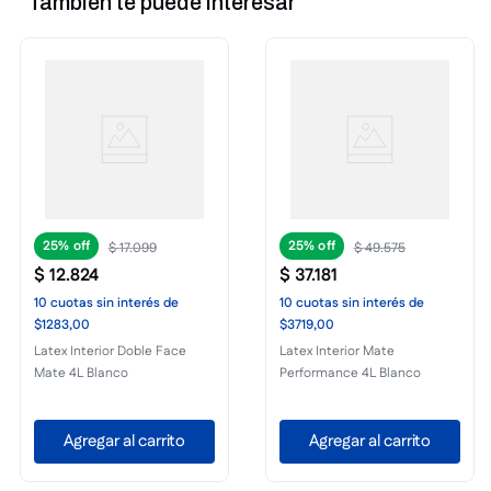
También te puede interesar
25%
25%
$
17
.
099
$
49
.
575
$
12
.
824
$
37
.
181
10
cuotas
sin interés
de
10
cuotas
sin interés
de
$1283,00
$3719,00
Latex Interior Doble Face
Latex Interior Mate
Mate 4L Blanco
Performance 4L Blanco
Agregar al carrito
Agregar al carrito