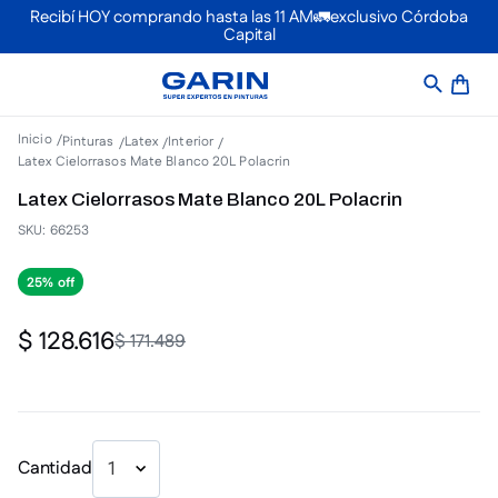
Recibí HOY comprando hasta las 11 AM🚛exclusivo Córdoba
Capital
Pinturas
Latex
Interior
Latex Cielorrasos Mate Blanco 20L Polacrin
Latex Cielorrasos Mate Blanco 20L Polacrin
SKU
:
66253
25%
$
128
.
616
$
171
.
489
Cantidad
1