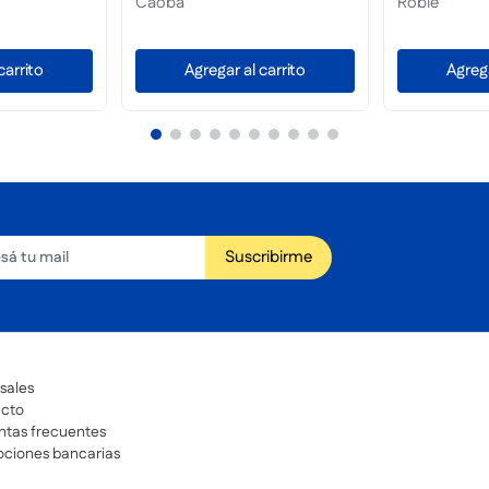
atural
0,50L Tersuave
Agregar al carrito
Agregar al carrito
Suscribirme
sales
cto
ntas frecuentes
ciones bancarias