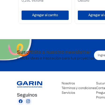
a
Roble
N
Agregar al carrito
Agregar al carrito
Suscribite a nuestro newsletter
y recibí ideas e inspiración para tus proyectos
Nosotros
Sucur
Términos y condiciones
Conta
Servicios
Pregu
Seguínos
Promo