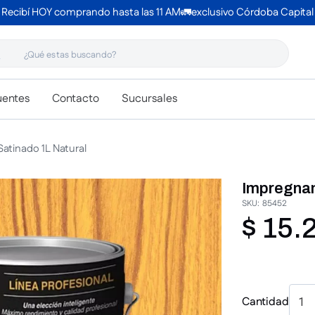
Recibí HOY comprando hasta las 11 AM🚛exclusivo Córdoba Capital
 estas buscando?
uentes
Contacto
Sucursales
atinado 1L Natural
Impregnan
SKU
:
85452
$
15
.
Cantidad
1