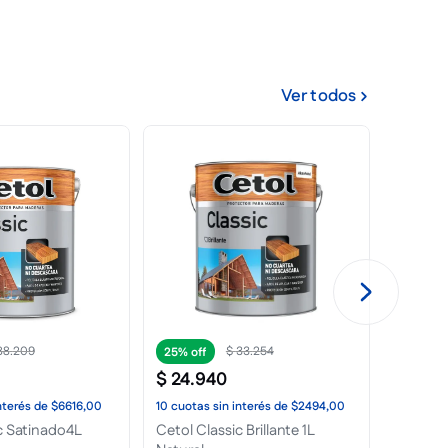
Ver todos
$
18
.
539
$
65
.
882
25%
25%
$
13
.
904
$
49
.
411
10
cuotas
sin interés
de
$1391,00
10
cuotas
sin interés
de
$4942,0
Barniz Interior Brillante 1L
Impregnante Satinado 4L