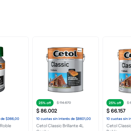
$
33
.
254
$
10
.
650
25%
25%
24
.
940
$
7988
cuotas
sin interés
de
$2494,00
10
cuotas
sin interés
de
$799,00
tol Classic Brillante 1L
Barniz Sintetico Brillante