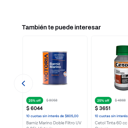
También te puede interesar
$
114
.
670
$
88
.
209
25%
002
$
66
.
157
$
as
sin interés
de
$8601,00
10
cuotas
sin interés
de
$6616,00
10
lassic Brillante 4L
Cetol Classic Satinado4L
Ce