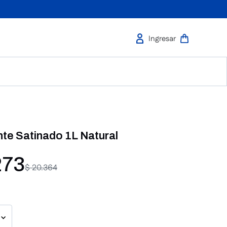
te Satinado 1L Natural
273
$
20
.
364