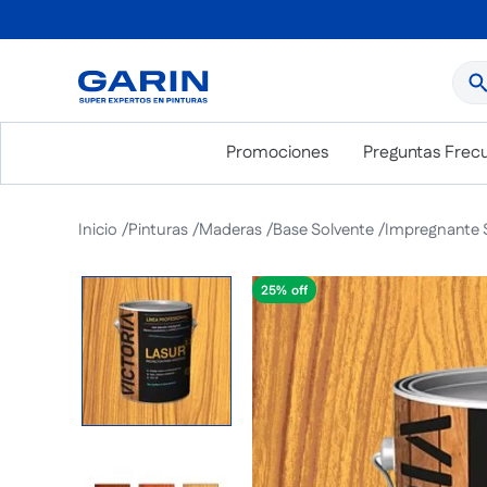
¿Qué
Promociones
Preguntas Frec
Pinturas
Maderas
Base Solvente
Impregnante S
25%