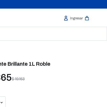
te Brillante 1L Roble
365
$
19
.
153