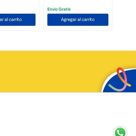
Caoba
0,5L Vic
r al carrito
Agregar al carrito
A