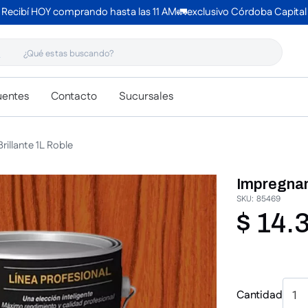
Recibí HOY comprando hasta las 11 AM🚛exclusivo Córdoba Capital
 estas buscando?
uentes
Contacto
Sucursales
illante 1L Roble
Impregnan
SKU
:
85469
$
14
.
Cantidad
1