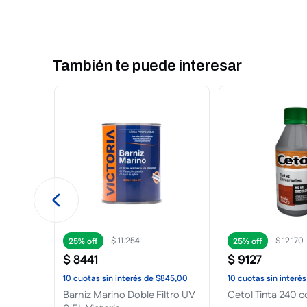
También te puede interesar
$
20
.
364
$
91
.
448
25%
25%
$
15
.
273
$
68
.
586
0.530,00
10
cuotas
sin interés
de
$1528,00
10
cuotas
sin interés
llante
Impregnante Satinado 1L
7 Vidas 1L Roble