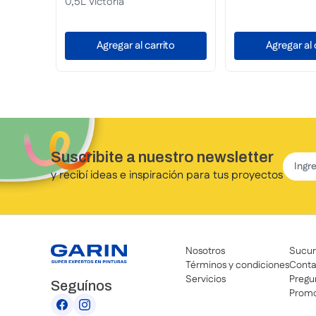
Caoba
to
Agregar al carrito
Agregar al 
Suscribite a nuestro newsletter
y recibí ideas e inspiración para tus proyectos
Nosotros
Sucur
Términos y condiciones
Conta
Servicios
Pregu
Seguínos
Promo