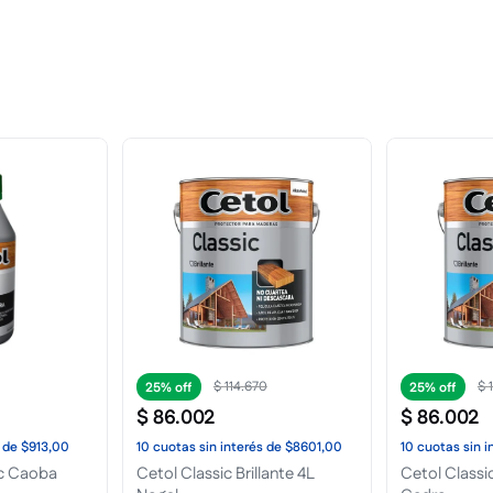
$
355
.
373
$
25%
25%
$
266
.
530
$
53
.
780
de
$6859,00
10
cuotas
sin interés
de
$26.653,00
10
cuotas
sin i
Impregnante Brillante 20L
Barniz Sinte