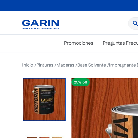
¿Qué
Promociones
Preguntas Frec
Pinturas
Maderas
Base Solvente
Impregnante Br
25%