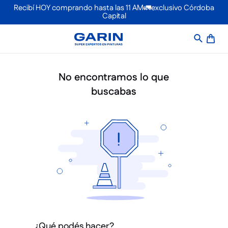
Recibí HOY comprando hasta las 11 AM🚛exclusivo Córdoba
Capital
No encontramos lo que
buscabas
¿Qué podés hacer?