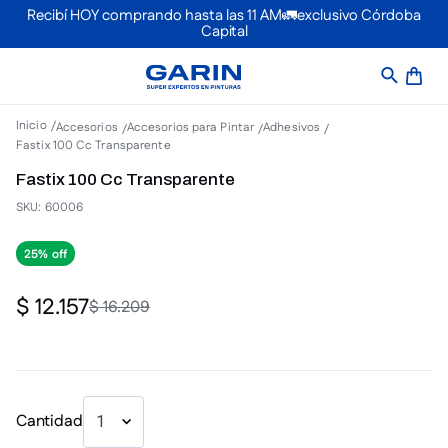
Recibí HOY comprando hasta las 11 AM🚛exclusivo Córdoba
Capital
Accesorios
Accesorios para Pintar
Adhesivos
Fastix 100 Cc Transparente
Fastix 100 Cc Transparente
SKU
:
60006
25%
$
12
.
157
$
16
.
209
Cantidad
1