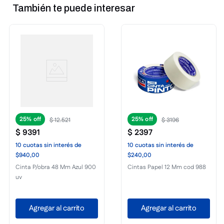
También te puede interesar
25%
25%
$
12
.
521
$
3196
$
9391
$
2397
10
cuotas
sin interés
de
10
cuotas
sin interés
de
$940,00
$240,00
Cinta P/obra 48 Mm Azul 900
Cintas Papel 12 Mm cod 988
uv
Agregar al carrito
Agregar al carrito