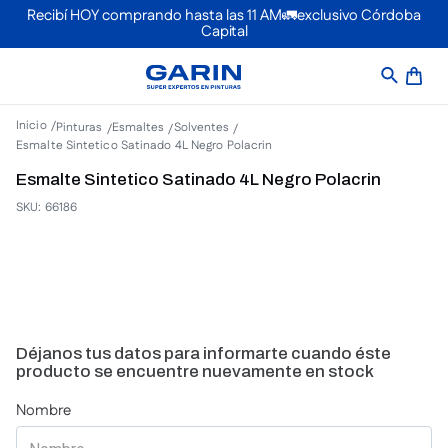
Recibí HOY comprando hasta las 11 AM🚛exclusivo Córdoba
Capital
Pinturas
Esmaltes
Solventes
Esmalte Sintetico Satinado 4L Negro Polacrin
Esmalte Sintetico Satinado 4L Negro Polacrin
SKU
:
66186