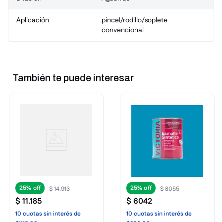
Aplicación
pincel/rodillo/soplete
convencional
También te puede interesar
25%
25%
$
14
.
913
$
8055
$
11
.
185
$
6042
10
cuotas
sin interés
de
10
cuotas
sin interés
de