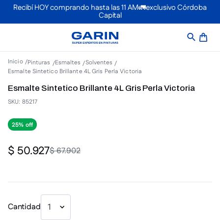
Recibí HOY comprando hasta las 11 AM🚛exclusivo Córdoba
Capital
Pinturas
Esmaltes
Solventes
Esmalte Sintetico Brillante 4L Gris Perla Victoria
Esmalte Sintetico Brillante 4L Gris Perla Victoria
SKU
:
85217
25%
$
50
.
927
$
67
.
902
Cantidad
1