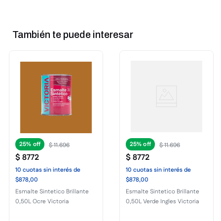
También te puede interesar
25%
25%
$
11
.
696
$
11
.
696
$
8772
$
8772
10
cuotas
sin interés
de
10
cuotas
sin interés
de
$878,00
$878,00
Esmalte Sintetico Brillante
Esmalte Sintetico Brillante
0,50L Ocre Victoria
0,50L Verde Ingles Victoria