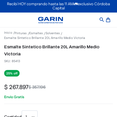
Recibí HOY comprando hasta las 11 AM🚛exclusivo Córdoba
Capital
Pinturas
Esmaltes
Solventes
Esmalte Sintetico Brillante 20L Amarillo Medio Victoria
Esmalte Sintetico Brillante 20L Amarillo Medio
Victoria
SKU
:
85413
25%
$
267
.
897
$
357
.
196
Envio Gratis