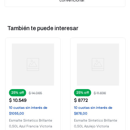
convencional
También te puede interesar
25%
25%
$
14
.
065
$
11
.
696
$
10
.
549
$
8772
10
cuotas
sin interés
de
10
cuotas
sin interés
de
$1055,00
$878,00
Esmalte Sintetico Brillante
Esmalte Sintetico Brillante
0,50L Azul Francia Victoria
0,50L Azulejo Victoria