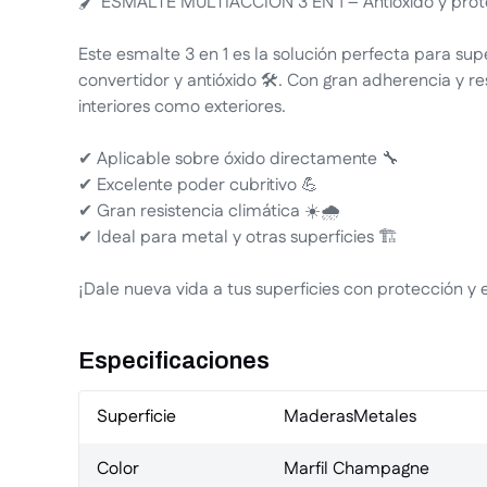
🖌️ ESMALTE MULTIACCIÓN 3 EN 1 – Antióxido y prote
Este esmalte 3 en 1 es la solución perfecta para su
convertidor y antióxido 🛠️. Con gran adherencia y re
interiores como exteriores.
✔ Aplicable sobre óxido directamente 🔧
✔ Excelente poder cubritivo 💪
✔ Gran resistencia climática ☀️🌧️
✔ Ideal para metal y otras superficies 🏗️
¡Dale nueva vida a tus superficies con protección y e
Especificaciones
Superficie
Maderas
Metales
Color
Marfil Champagne