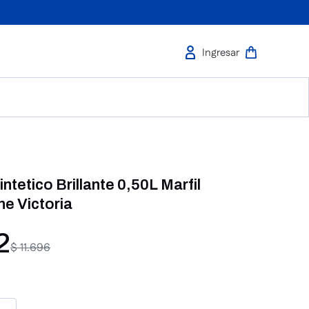
ntetico Brillante 0,50L Marfil
e Victoria
2
$
11
.
696