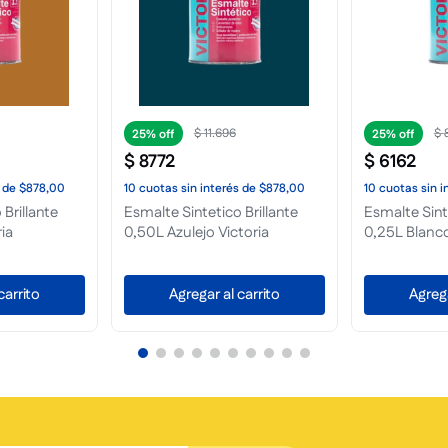
0
$
72
.
900
$
25%
25%
$
54
.
675
$
13
.
807
de
$5468,00
10
cuotas
sin interés
de
$5468,00
10
cuotas
sin i
Brillante 4L
Esmalte Sintetico Brillante 4L
Esmalte Sinte
oria
Marfil Seda Victoria
Beige Victori
carrito
Agregar al carrito
Agrega