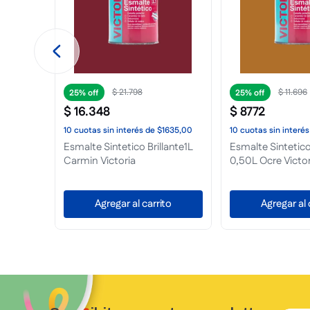
$
67
.
902
$
72
.
90
25%
25%
$
50
.
927
$
54
.
675
4.919,00
10
cuotas
sin interés
de
$5093,00
10
cuotas
sin interés
ante
Esmalte Sintetico Brillante 4L
Esmalte Sintetico 
oria
Castaño Victoria
Verde Noche Vict
to
Agregar al carrito
Agregar al 