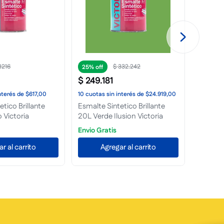
18
.
409
$
19
.
596
25%
25%
$
14
.
697
$
16
.
3
nterés
de
$1381,00
10
cuotas
sin interés
de
$1470,00
10
cuota
tico Brillante 1L
Esmalte Sintetico Brillante 1L
Esmalte 
a
Verde Ingles Victoria
Carmin 
r al carrito
Agregar al carrito
A