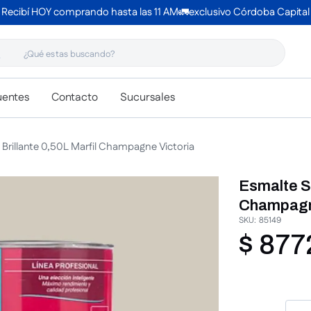
Recibí HOY comprando hasta las 11 AM🚛exclusivo Córdoba Capital
 estas buscando?
uentes
Contacto
Sucursales
 Brillante 0,50L Marfil Champagne Victoria
Esmalte Si
Champagn
SKU
:
85149
$
877