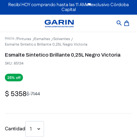
Recibí HOY comprando hasta las 11 AM🚛exclusivo Córdoba
Capital
Pinturas
Esmaltes
Solventes
Esmalte Sintetico Brillante 0,25L Negro Victoria
Esmalte Sintetico Brillante 0,25L Negro Victoria
SKU
:
85134
25%
$
5358
$
7144
Cantidad
1