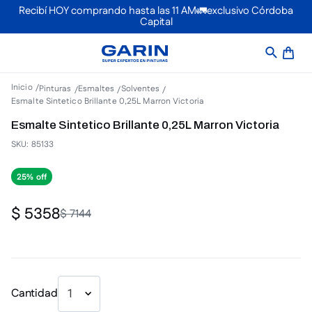
Recibí HOY comprando hasta las 11 AM🚛exclusivo Córdoba
Capital
Pinturas
Esmaltes
Solventes
Esmalte Sintetico Brillante 0,25L Marron Victoria
Esmalte Sintetico Brillante 0,25L Marron Victoria
SKU
:
85133
25%
$
5358
$
7144
Cantidad
1