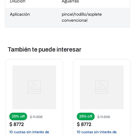
Dilución
Aguarras
Aplicación
pincel/rodillo/soplete
convencional
También te puede interesar
25%
25%
$
11
.
696
$
11
.
696
$
8772
$
8772
10
cuotas
sin interés
de
10
cuotas
sin interés
de