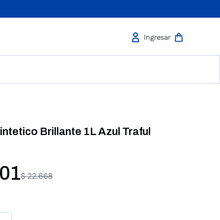
ntetico Brillante 1L Azul Traful
01
$
22
.
668