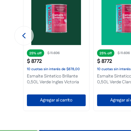
$
409
.
6
$
307
.
205
$
21
.
798
25%
$
16
.
348
Esmalte Sintetico 
20L Amarillo Sol
468,00
10
cuotas
sin interés
de
$1635,00
Envio Gratis
ante 4L
Esmalte Sintetico Brillante1L
Amarillo Medio Victoria
No dispo
to
Agregar al carrito