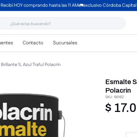
Recibí HOY comprando hasta las 11 AM🚛exclusivo Córdoba Capital
 estas buscando?
uentes
Contacto
Sucursales
Brillante 1L Azul Traful Polacrin
Esmalte Si
Polacrin
SKU
:
66162
$
17
.
0