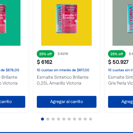
07
$
332
.
242
$
$
249
.
181
$
412
.
359
Brillante
Esmalte Sintetico Brillante
Esmalte Sinte
20L Marfil Champagne
20L Aluminio
Victoria
Envio Gratis
Envio Gratis
nible
No disponible
No d