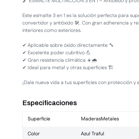
🖌️ ESMALTE MULTIACCIÓN 3 EN 1 – Antióxido y prote
Este esmalte 3 en 1 es la solución perfecta para su
convertidor y antióxido 🛠️. Con gran adherencia y re
interiores como exteriores.
✔ Aplicable sobre óxido directamente 🔧
✔ Excelente poder cubritivo 💪
✔ Gran resistencia climática ☀️🌧️
✔ Ideal para metal y otras superficies 🏗️
¡Dale nueva vida a tus superficies con protección y e
Especificaciones
Superficie
Maderas
Metales
Color
Azul Traful