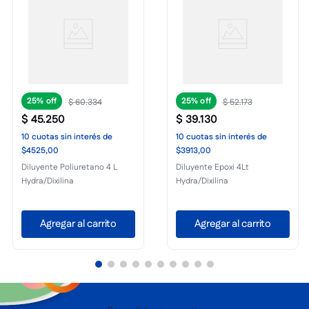
25%
25%
$
60
.
334
$
52
.
173
$
45
.
250
$
39
.
130
10
cuotas
sin interés
de
10
cuotas
sin interés
de
$4525,00
$3913,00
Diluyente Poliuretano 4 L
Diluyente Epoxi 4Lt
Hydra/Dixilina
Hydra/Dixilina
Agregar al carrito
Agregar al carrito