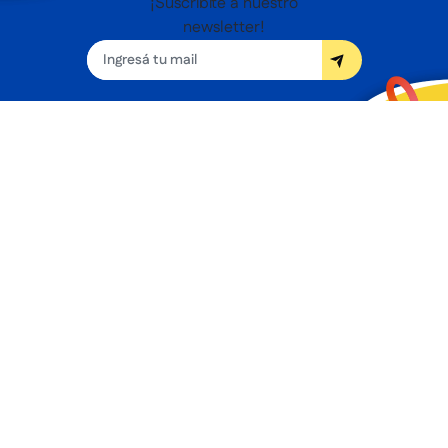
¡Suscribite a nuestro
newsletter!
Seguínos
Nosotros
Términos y condiciones
Servicios
Sucursales
Contacto
Preguntas frecuentes
Promociones bancarias
Botón de arrepentimiento