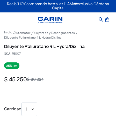
Recibí HOY comprando hasta las 11 AM🚛exclusivo Córdoba
Capital
Automotor
Diluyentes y Desengrasantes
Diluyente Poliuretano 4 L Hydra/Dixilina
Diluyente Poliuretano 4 L Hydra/Dixilina
SKU
:
75007
25%
$
45
.
250
$
60
.
334
Cantidad
1