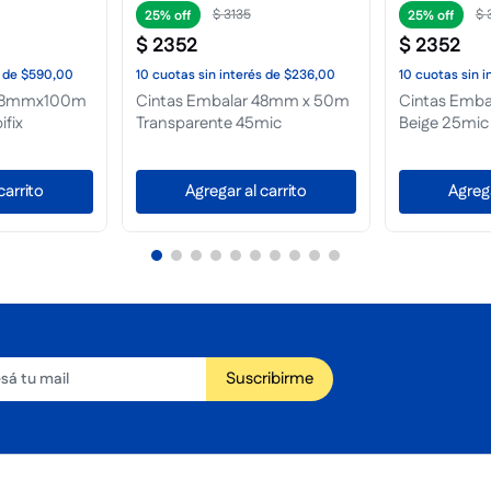
$
3135
$
25%
25%
$
2352
$
2352
de
$590,00
10
cuotas
sin interés
de
$236,00
10
cuotas
sin i
 48mmx100m
Cintas Embalar 48mm x 50m
Cintas Emb
fix
Transparente 45mic
Beige 25mic
carrito
Agregar al carrito
Agrega
Suscribirme