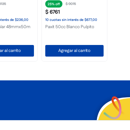
3135
$
9015
25%
25%
$
6761
$
16
.
0
nterés
de
$236,00
10
cuotas
sin interés
de
$677,00
10
cuota
alar 48mmx50m
Paxit 50cc Blanco Pulpito
Poxilina
r al carrito
Agregar al carrito
A