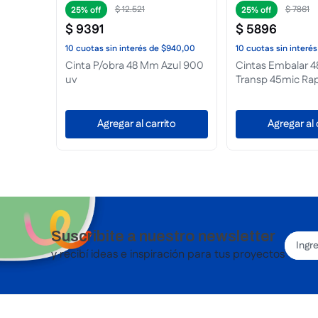
$
12
.
521
$
7861
25%
25%
 x 50m
$
9391
$
5896
10
cuotas
sin interés
de
$940,00
10
cuotas
sin interés
Cinta P/obra 48 Mm Azul 900
Cintas Embalar
uv
Transp 45mic Rapi
Agregar al carrito
Agregar al 
Suscribite a nuestro newsletter
y recibí ideas e inspiración para tus proyectos