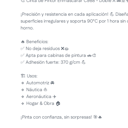
🎨 Cinta de Pintor Enmascarar C988 - Doble A 🚗🚢✈
¡Precisión y resistencia en cada aplicación! 💪 Dise
superficies irregulares y soporta 90°C por 1 hora sin
horno.
🔥 Beneficios:
✅ No deja residuos ❌🧽
✅ Apta para cabinas de pintura 🚗🎨
✅ Adhesión fuerte: 370 g/cm 💪
🏗️ Usos:
🔹 Automotriz 🚘
🔹 Náutica ⛵
🔹 Aeronáutica ✈️
🔹 Hogar & Obra 🏠
¡Pinta con confianza, sin sorpresas! 🎯🔥