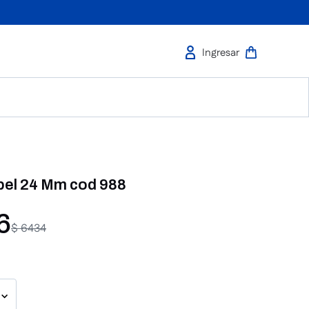
pel 24 Mm cod 988
6
$
6434