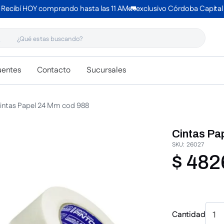
Recibí HOY comprando hasta las 11 AM🚛exclusivo Córdoba Capital
 estas buscando?
uentes
Contacto
Sucursales
intas Papel 24 Mm cod 988
Cintas Pa
SKU
:
26027
$
482
Cantidad
1