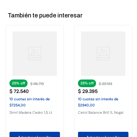
También te puede interesar
25%
25%
$
96
.
719
$
39
.
193
$
72
.
540
$
29
.
395
10
cuotas
sin interés
de
10
cuotas
sin interés
de
$7254,00
$2940,00
Simil Madera Cedro 1,5 Lt
Cetol Balance Brill 1L Nogal