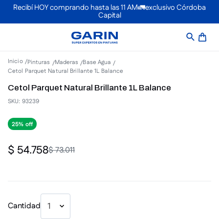
Recibí HOY comprando hasta las 11 AM🚛exclusivo Córdoba
Capital
Pinturas
Maderas
Base Agua
Cetol Parquet Natural Brillante 1L Balance
Cetol Parquet Natural Brillante 1L Balance
SKU
:
93239
25%
$
54
.
758
$
73
.
011
Cantidad
1