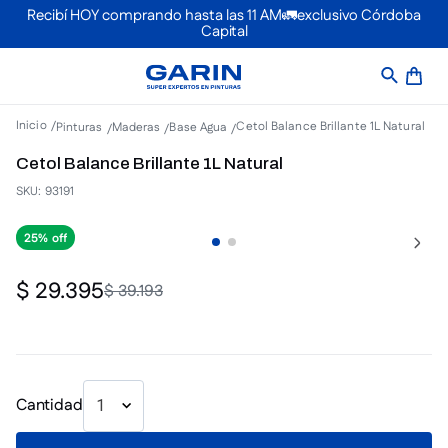
Recibí HOY comprando hasta las 11 AM🚛exclusivo Córdoba
Capital
Cetol Balance Brillante 1L Natural
Pinturas
Maderas
Base Agua
Cetol Balance Brillante 1L Natural
SKU
:
93191
25%
$
29
.
395
$
39
.
193
Cantidad
1