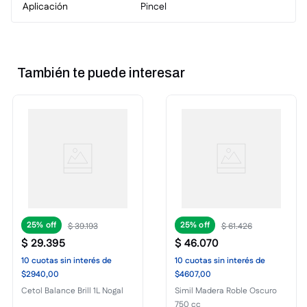
Aplicación
Pincel
También te puede interesar
25%
25%
$
39
.
193
$
61
.
426
$
29
.
395
$
46
.
070
10
cuotas
sin interés
de
10
cuotas
sin interés
de
$2940,00
$4607,00
Cetol Balance Brill 1L Nogal
Simil Madera Roble Oscuro
750 cc