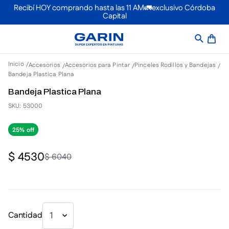
Recibí HOY comprando hasta las 11 AM🚛exclusivo Córdoba
Capital
Accesorios
Accesorios para Pintar
Pinceles Rodillos y Bandejas
Bandeja Plastica Plana
Bandeja Plastica Plana
SKU
:
53000
25%
$
4530
$
6040
Cantidad
1