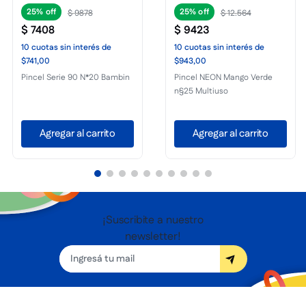
25%
25%
$
9878
$
12
.
564
$
7408
$
9423
10
cuotas
sin interés
de
10
cuotas
sin interés
de
$741,00
$943,00
Pincel Serie 90 N*20 Bambin
Pincel NEON Mango Verde
n§25 Multiuso
Agregar al carrito
Agregar al carrito
¡Suscribite a nuestro
newsletter!