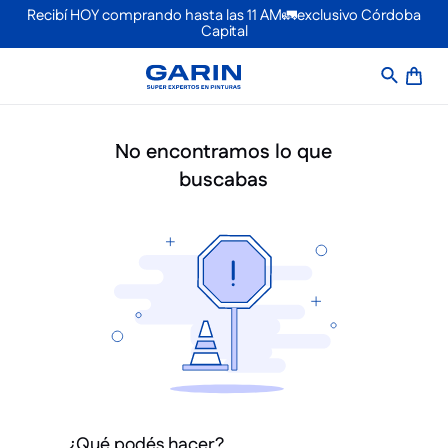
Recibí HOY comprando hasta las 11 AM🚛exclusivo Córdoba
Capital
No encontramos lo que
buscabas
¿Qué podés hacer?