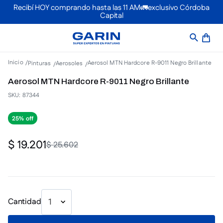
Recibí HOY comprando hasta las 11 AM🚛exclusivo Córdoba
Capital
Aerosol MTN Hardcore R-9011 Negro Brillante
Pinturas
Aerosoles
Aerosol MTN Hardcore R-9011 Negro Brillante
SKU
:
87344
25%
$
19
.
201
$
25
.
602
Cantidad
1