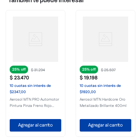
25%
25%
$
31
.
294
$
25
.
597
$
23
.
470
$
19
.
198
10
cuotas
sin interés
de
10
cuotas
sin interés
de
$2347,00
$1920,00
Aerosol MTN PRO Automotor
Aerosol MTN Hardcore Oro
Pintura Pinza Freno Rojo
Metalizado Brillante 400ml
Brillante 400ml
Agregar al carrito
Agregar al carrito