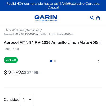
Recibí HOY comprando hasta las 11 AM🚛exclusivo Córdoba
Capital
Pinturas
Aerosoles
Aerosol MTN 94 RV-1016 Amarillo Limon Mate 400ml
Aerosol MTN 94 RV-1016 Amarillo Limon Mate 400ml
SKU
:
87303
25%
$
20
.
624
$
27
.
499
Cantidad
1