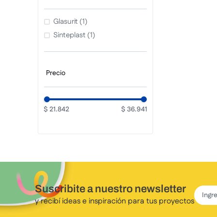
Glasurit
(
1
)
Sinteplast
(
1
)
$ 21.842
$ 36.941
Suscribite a nuestro newsletter
y recibí ideas e inspiración para tus proyectos