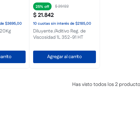
$
29
.
122
25%
$
21
.
842
de
$3695,00
10
cuotas
sin interés
de
$2185,00
 20Kg
Diluyente /Aditivo Reg. de
Viscosidad 1L 352-91 HT
arrito
Agregar al carrito
Has visto todos los
2
producto