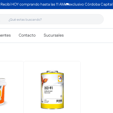
Recibí HOY comprando hasta las 11 AM🚛exclusivo Córdoba Capital
 estas buscando?
uentes
Contacto
Sucursales