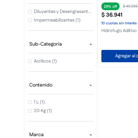
$
49
.
255
25%
Diluyentes y Desengrasantes
$
36
.
941
(
1
)
Impermeabilizantes
(
1
)
10
cuotas
sin interés
Hidrofugo Aditivo
Sub-Categoría
Agregar al c
Acrilicos
(
1
)
Contenido
1 L
(
1
)
20 Kg
(
1
)
Marca