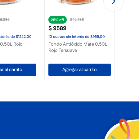
87
.
148
$
21
.
018
25%
25%
$
15
.
764
$
189
.
nterés
de
$6537,00
10
cuotas
sin interés
de
$1577,00
10
cuota
 4L Negro
Fondo Antióxido Mate 1L
Fondo A
Verde Tersuave
Convert
Victoria
Envio Gr
r al carrito
Agregar al carrito
A