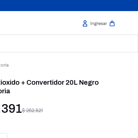
toria
ioxido + Convertidor 20L Negro
oria
.
391
$
252
.
521