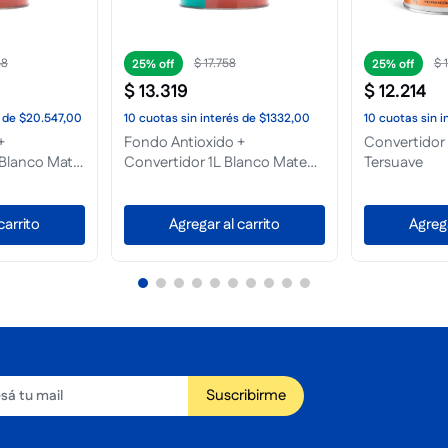
$
69
.
059
$
25%
25%
$
51
.
794
$
65
.
361
de
$689,00
10
cuotas
sin interés
de
$5180,00
10
cuotas
sin i
25L Tersuave
Fondo Antióxido Mate 4L Gris
Convertidor
Tersuave
Tersuave
carrito
Agregar al carrito
Agrega
Suscribirme