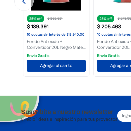
$
16
.
285
$
9186
25%
25%
$
12
.
214
$
6889
59,00
10
cuotas
sin interés
de
$1222,00
10
cuotas
sin interés
 0,50L
Convertidor 0,50L Verde
Fondo Blanco 0,
Tersuave
to
Agregar al carrito
Agregar al 
Suscribite a nuestro newsletter
y recibí ideas e inspiración para tus proyectos