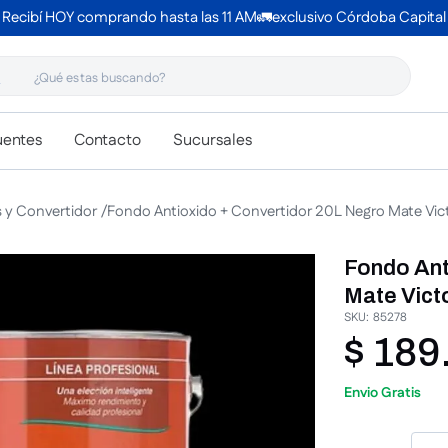
Recibí HOY comprando hasta las 11 AM🚛exclusivo Córdoba Capital
 estas buscando?
uentes
Contacto
Sucursales
s y Convertidor
Fondo Antioxido + Convertidor 20L Negro Mate Vic
Fondo Ant
Mate Vict
SKU
:
85278
$
189
Envio Gratis