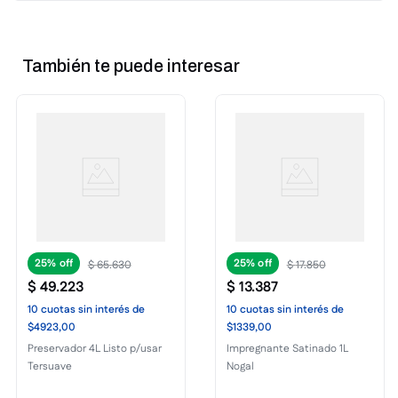
También te puede interesar
25%
25%
$
65
.
630
$
17
.
850
$
49
.
223
$
13
.
387
10
cuotas
sin interés
de
10
cuotas
sin interés
de
$4923,00
$1339,00
Preservador 4L Listo p/usar
Impregnante Satinado 1L
Tersuave
Nogal