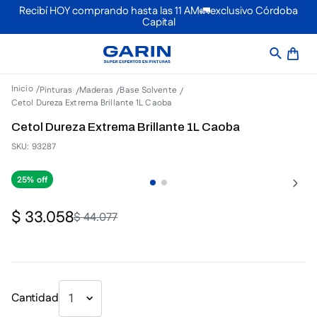
Recibí HOY comprando hasta las 11 AM🚛exclusivo Córdoba
Capital
Pinturas
Maderas
Base Solvente
Cetol Dureza Extrema Brillante 1L Caoba
Cetol Dureza Extrema Brillante 1L Caoba
SKU
:
93287
25%
$
33
.
058
$
44
.
077
Cantidad
1