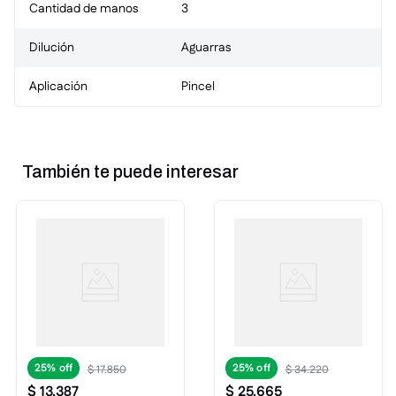
Cantidad de manos
3
Dilución
Aguarras
Aplicación
Pincel
También te puede interesar
25%
25%
$
17
.
850
$
34
.
220
$
13
.
387
$
25
.
665