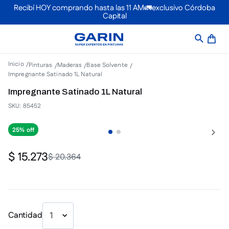
Recibí HOY comprando hasta las 11 AM🚛exclusivo Córdoba
Capital
Pinturas
Maderas
Base Solvente
Impregnante Satinado 1L Natural
Impregnante Satinado 1L Natural
SKU
:
85452
25%
$
15
.
273
$
20
.
364
Cantidad
1