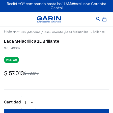
Recibí HOY comprando hasta las 11 AM🚛exclusivo Córdoba
Capital
Laca Melacrilica 1L Brillante
Pinturas
Maderas
Base Solvente
Laca Melacrilica 1L Brillante
SKU
:
49032
25%
$
57
.
013
$
76
.
017
Cantidad
1